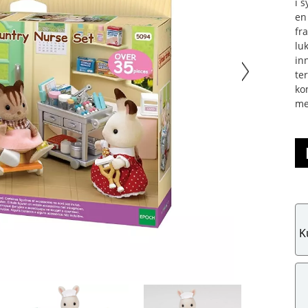
i 
en
fra
lu
in
te
ko
me
K