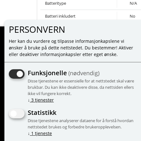
Batteritype
N/A
Batteri inkludert
No
PERSONVERN
Her kan du vurdere og tilpasse informasjonkapslene vi
MINE SIDER
ønsker å bruke på dette nettstedet. Du bestemmer! Aktiver
eller deaktiver informasjonkapsler etter eget ønske.
LOGG INN
NY KUNDE
Funksjonelle
(nødvendig)
VILKÅR
Disse tjenestene er essensielle for at nettstedet skal være
PERSONVERNERKLÆRING
brukbar. Du kan ikke deaktivere disse, da nettsiden ellers
ADMINISTRER COOKIES
ikke vil fungere korrekt.
↓
3
tjenester
Statistikk
Disse tjenestene analyserer dataene for å forstå hvordan
© 2
nettstedet brukes og forbedre brukeropplevelsen.
↓
1
tjeneste