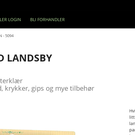
LER LOGIN
BLI FORHANDLER
 - 5094
D LANDSBY
sterklær
, krykker, gips og mye tilbehør
Hv
lit
la
pa