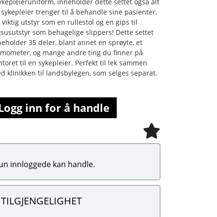
sykepleieruniform, inneholder dette settet også alt
 sykepleier trenger til å behandle sine pasienter,
 viktig utstyr som en rullestol og en gips til
ksusutstyr som behagelige slippers! Dette settet
neholder 35 deler, blant annet en sprøyte, et
rmometer, og mange andre ting du finner på
ntoret til en sykepleier. Perfekt til lek sammen
d klinikken til landsbylegen, som selges separat.
Logg inn for å handle
un innloggede kan handle.
TILGJENGELIGHET