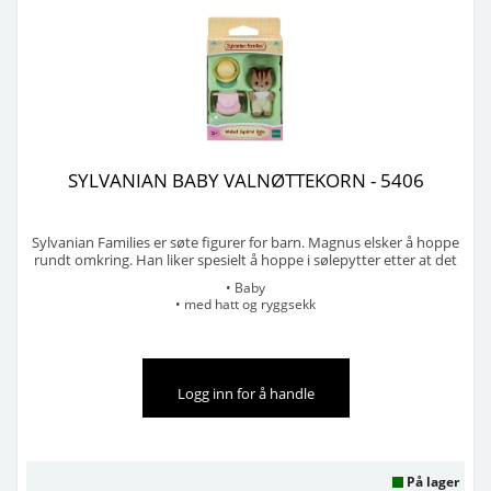
SYLVANIAN BABY VALNØTTEKORN - 5406
Sylvanian Families er søte figurer for barn. Magnus elsker å hoppe
rundt omkring. Han liker spesielt å hoppe i sølepytter etter at det
har regnet, men han kommer hjem med klærne fulle av gjørme så
• Baby
moren hans må vaske dem! Han har lyst til å lære seg å klatre like
• med hatt og ryggsekk
bra i trær som det Jørgen kan. ...
Selges i pakker på 6 stk
Logg inn for å handle
På lager