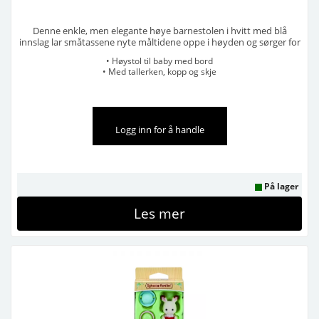
Denne enkle, men elegante høye barnestolen i hvitt med blå
innslag lar småtassene nyte måltidene oppe i høyden og sørger for
at de sitter trygt og godt mens de spiser. Leveres med en søt kopp,
• Høystol til baby med bord
tallerken og skje, og et avtakbart brett til din lille søtnos. ...
• Med tallerken, kopp og skje
Selges i pakker på 6 stk
Logg inn for å handle
På lager
Les mer