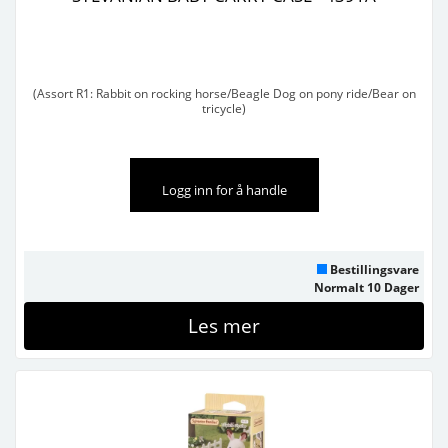
(Assort R1: Rabbit on rocking horse/Beagle Dog on pony ride/Bear on
tricycle)
Selges i pakker på 12 stk
Logg inn for å handle
Bestillingsvare
Normalt 10 Dager
Les mer