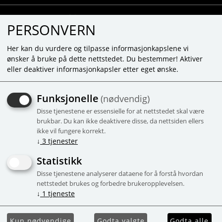
PERSONVERN
Her kan du vurdere og tilpasse informasjonkapslene vi
ønsker å bruke på dette nettstedet. Du bestemmer! Aktiver
eller deaktiver informasjonkapsler etter eget ønske.
Funksjonelle
(nødvendig)
Viser 213 produkter
Disse tjenestene er essensielle for at nettstedet skal være
brukbar. Du kan ikke deaktivere disse, da nettsiden ellers
ikke vil fungere korrekt.
↓
3
tjenester
Vis produkter
Vis mine
på lager
favoritter
Statistikk
Disse tjenestene analyserer dataene for å forstå hvordan
nettstedet brukes og forbedre brukeropplevelsen.
↓
1
tjeneste
Kun nødvendige
Godta valgte
Godta alle