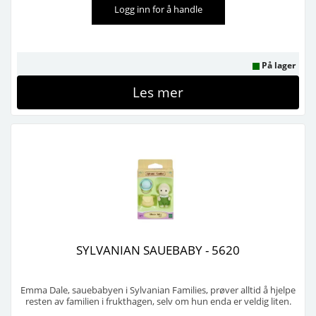
Logg inn for å handle
På lager
Les mer
SYLVANIAN SAUEBABY - 5620
Emma Dale, sauebabyen i Sylvanian Families, prøver alltid å hjelpe
resten av familien i frukthagen, selv om hun enda er veldig liten.
Hun er kjempeglad når hun får trekke en gammel fruktkurv etter