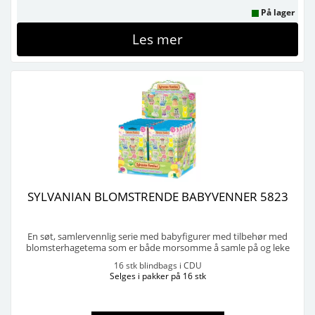
På lager
Les mer
SYLVANIAN BLOMSTRENDE BABYVENNER 5823
En søt, samlervennlig serie med babyfigurer med tilbehør med
blomsterhagetema som er både morsomme å samle på og leke
med. Totalt åtte typer, inkludert én hemmelighet. Åpne den og se
16 stk blindbags i CDU
hvilken du får! Hvert sett inneholder et tilbehør eller kostyme til
Selges i pakker på 16 stk
babyen. ...