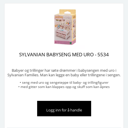
SYLVANIAN BABYSENG MED URO - 5534
Babyer og trillinger har søte drømmer i babysengen med uro i
Sylvanian Families. Man kan legge en baby eller trillingene i sengen.
Hvis man skrur på blomsten på enden av sengen, dreier
• seng med uro og sengeteppe til baby- og trillingfigurer
sengeuroen seg. Gitteret på siden av sengen kan klappes opp eller
• med gitter som kan klappes opp og skuff som kan åpnes
ned og i skuffen er det plass til smått babyutsty ...
• ved å skru på blomsten ved sengehodet, dreier sengeuroen seg
Selges i pakker på 6 stk
Logg inn for å handle