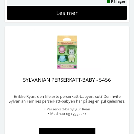
På lager
Les mer
SYLVANIAN PERSERKATT-BABY - 5456
Er ikke Ryan, den lille søte perserkatt-babyen, søt? Den hvite
Sylvanian Families perserkatt-babyen har på seg en gul kjeledress,
en rød/oransje hatt og en blå ryggsekk. Dyrenes armer og bein kan
• Perserkatt-babyfigur Ryan
beveges. Babyen er ca. 4 cm stor, og egnet for barn f.o.m. 3 år. ...
• Med hatt og ryggsekk
• Bevegelige armer og bein
• Ca. 4 cm stor
Selges i pakker på 6 stk