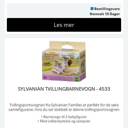
Bestillingsvare
Normalt 10 Dager
Les mer
SYLVANIAN TVILLINGBARNEVOGN - 4533
Tvillingsportsvognen fra Sylvanian Families er perfekt for de søte
samlefigurene. Hvis du ser dobbelt er denne tvillingsportsvognen
den perfekte måten å passe på det lille tvillingparet ditt! I denne
• Barnevogn til 2 babyfigurer
tvillingsportsvognen med hvit ramme kan babyene dine holde
• Med solbeskyttelse og setepute
hverandre med selskap mens sikkerhetsstan ...
Selges i pakker på 6 stk