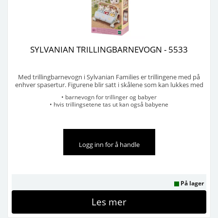
SYLVANIAN TRILLINGBARNEVOGN - 5533
Med trillingbarnevogn i Sylvanian Families er trillingene med på
enhver spasertur. Figurene blir satt i skålene som kan lukkes med
teppet. Det lille taket gir trillingene en flott solbeskyttelse. Tar man
• barnevogn for trillinger og babyer
ut trillingskålen av barnevognen, kan også babyer bli transportert i
• hvis trillingsetene tas ut kan også babyene
vognen. Trillingskålen kan ...
kjøres i barnevognen
• trillingsetene kan også brukes som bilseter i bilen
Selges i pakker på 6 stk
Logg inn for å handle
På lager
Les mer