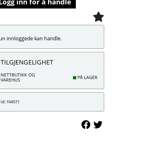
Logg inn for å handle
un innloggede kan handle.
TILGJENGELIGHET
NETTBUTIKK OG
PÅ LAGER
VAREHUS
Id: 104571