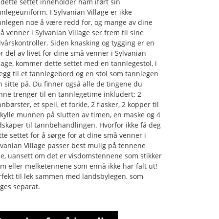
 dette settet inneholder ham iført sin
nnlegeuniform. I Sylvanian Village er ikke
nnlegen noe å være redd for, og mange av dine
å venner i Sylvanian Village ser frem til sine
lvårskontroller. Siden knasking og tygging er en
or del av livet for dine små venner i Sylvanian
llage, kommer dette settet med en tannlegestol, i
llegg til et tannlegebord og en stol som tannlegen
n sitte på. Du finner også alle de tingene du
nne trenger til en tannlegetime inkludert: 2
nbørster, et speil, et forkle, 2 flasker, 2 kopper til
skylle munnen på slutten av timen, en maske og 4
dskaper til tannbehandlingen. Hvorfor ikke få deg
tte settet for å sørge for at dine små venner i
lvanian Village passer best mulig på tennene
ne, uansett om det er visdomstennene som stikker
em eller melketennene som ennå ikke har falt ut!
rfekt til lek sammen med landsbylegen, som
lges separat.