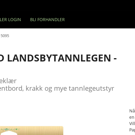
LER LOGIN
BLI FORHANDLER
 5095
D LANDSBYTANNLEGEN -
geklær
entbord, krakk og mye tannlegeutstyr
Nå
en
Vil
Pa