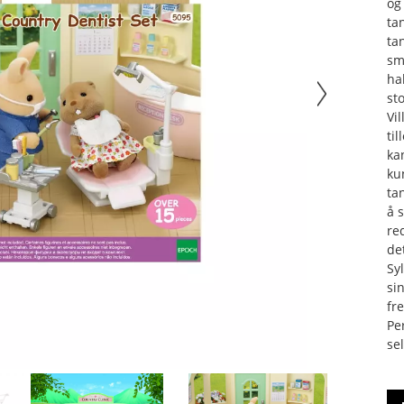
og
ta
ta
sm
ha
st
Vi
ti
ka
ku
tan
å 
re
de
Sy
si
fr
Pe
se