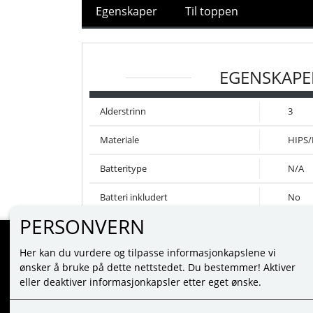
Egenskaper
Til toppen
EGENSKAPE
Alderstrinn
3
Materiale
HIPS
Batteritype
N/A
Batteri inkludert
No
PERSONVERN
Her kan du vurdere og tilpasse informasjonkapslene vi
MINE SIDER
ønsker å bruke på dette nettstedet. Du bestemmer! Aktiver
eller deaktiver informasjonkapsler etter eget ønske.
LOGG INN
NY KUNDE