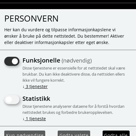
PERSONVERN
Her kan du vurdere og tilpasse informasjonkapslene vi
ønsker å bruke på dette nettstedet. Du bestemmer! Aktiver
eller deaktiver informasjonkapsler etter eget ønske.
SYLVANIAN SETT MED
Funksjonelle
(nødvendig)
BADEROMSMØBLER - 5286
Disse tjenestene er essensielle for at nettstedet skal være
brukbar. Du kan ikke deaktivere disse, da nettsiden ellers
Kampanje
ikke vil fungere korrekt.
↓
3
tjenester
Statistikk
Disse tjenestene analyserer dataene for å forstå hvordan
nettstedet brukes og forbedre brukeropplevelsen.
↓
1
tjeneste
Kun nødvendige
Godta valgte
Godta alle