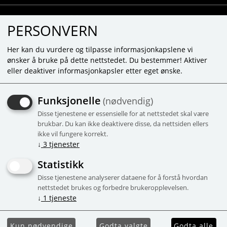
PERSONVERN
Her kan du vurdere og tilpasse informasjonkapslene vi
ønsker å bruke på dette nettstedet. Du bestemmer! Aktiver
eller deaktiver informasjonkapsler etter eget ønske.
SYLVANIAN PRINSESSE-
Funksjonelle
(nødvendig)
PÅKLEDNINGSSETT MED
Disse tjenestene er essensielle for at nettstedet skal være
FIGUR - 5645
brukbar. Du kan ikke deaktivere disse, da nettsiden ellers
ikke vil fungere korrekt.
• flott påklednings-lekesett med
↓
3
tjenester
skohylle, påkledningsdukke, ekstra kjole
Statistikk
og smykker
Disse tjenestene analyserer dataene for å forstå hvordan
• med perserkatt-jentefigur
nettstedet brukes og forbedre brukeropplevelsen.
• ca. 6 cm stor
↓
1
tjeneste
• hode, armer og bein er bevegelige
Kampanje
Kun nødvendige
Godta valgte
Godta alle