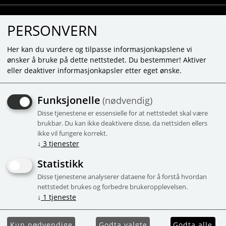
PERSONVERN
Her kan du vurdere og tilpasse informasjonkapslene vi
ønsker å bruke på dette nettstedet. Du bestemmer! Aktiver
eller deaktiver informasjonkapsler etter eget ønske.
SYLVANIAN NØKKELRING
Funksjonelle
(nødvendig)
FOR BABYKATT TO-
Disse tjenestene er essensielle for at nettstedet skal være
FARGET SMARAGDGRØN -
brukbar. Du kan ikke deaktivere disse, da nettsiden ellers
ikke vil fungere korrekt.
2198
↓
3
tjenester
Statistikk
Kampanje
Disse tjenestene analyserer dataene for å forstå hvordan
nettstedet brukes og forbedre brukeropplevelsen.
↓
1
tjeneste
Kun nødvendige
Godta valgte
Godta alle