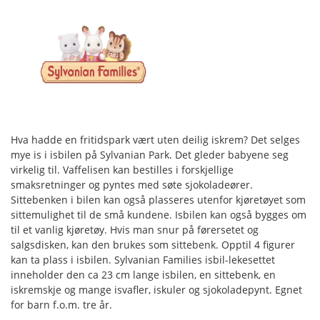
Hva hadde en fritidspark vært uten deilig iskrem? Det selges
mye is i isbilen på Sylvanian Park. Det gleder babyene seg
virkelig til. Vaffelisen kan bestilles i forskjellige
smaksretninger og pyntes med søte sjokoladeører.
Sittebenken i bilen kan også plasseres utenfor kjøretøyet som
sittemulighet til de små kundene. Isbilen kan også bygges om
til et vanlig kjøretøy. Hvis man snur på førersetet og
salgsdisken, kan den brukes som sittebenk. Opptil 4 figurer
kan ta plass i isbilen. Sylvanian Families isbil-lekesettet
inneholder den ca 23 cm lange isbilen, en sittebenk, en
iskremskje og mange isvafler, iskuler og sjokoladepynt. Egnet
for barn f.o.m. tre år.