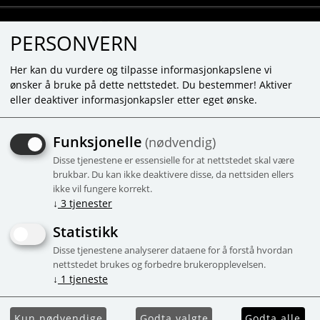
PERSONVERN
Her kan du vurdere og tilpasse informasjonkapslene vi
ønsker å bruke på dette nettstedet. Du bestemmer! Aktiver
eller deaktiver informasjonkapsler etter eget ønske.
SYLVANIAN ISBIL - 5651
Funksjonelle
(nødvendig)
• isbil med plass til 4 figurer
Disse tjenestene er essensielle for at nettstedet skal være
• isdisken er en sittebenk når den snus
brukbar. Du kan ikke deaktivere disse, da nettsiden ellers
rundt
ikke vil fungere korrekt.
• med mye istilbehør, som vafler,
↓
3
tjenester
issorter og isdekorasjon
Statistikk
Kampanje
Disse tjenestene analyserer dataene for å forstå hvordan
nettstedet brukes og forbedre brukeropplevelsen.
↓
1
tjeneste
Kun nødvendige
Godta valgte
Godta alle