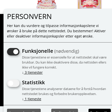
PERSONVERN
Her kan du vurdere og tilpasse informasjonkapslene vi
MINE SIDER
ønsker å bruke på dette nettstedet. Du bestemmer! Aktiver
eller deaktiver informasjonkapsler etter eget ønske.
LOGG INN
NY KUNDE
Funksjonelle
(nødvendig)
VILKÅR
Disse tjenestene er essensielle for at nettstedet skal være
PERSONVERNERKLÆRING
brukbar. Du kan ikke deaktivere disse, da nettsiden ellers
ADMINISTRER COOKIES
ikke vil fungere korrekt.
↓
3
tjenester
Statistikk
Disse tjenestene analyserer dataene for å forstå hvordan
© 2
nettstedet brukes og forbedre brukeropplevelsen.
↓
1
tjeneste