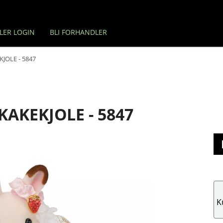
LER LOGIN
BLI FORHANDLER
JOLE - 5847
KEKJOLE - 5847
K