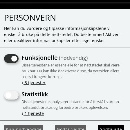
PERSONVERN
Her kan du vurdere og tilpasse informasjonkapslene vi
ønsker å bruke på dette nettstedet. Du bestemmer! Aktiver
eller deaktiver informasjonkapsler etter eget ønske.
SYLVANIAN
Funksjonelle
(nødvendig)
FORNØYELSESPARK
Disse tjenestene er essensielle for at nettstedet skal være
TRIKKEN - BØLGETUR -
brukbar. Du kan ikke deaktivere disse, da nettsiden ellers
ikke vil fungere korrekt.
5820
↓
3
tjenester
Statistikk
Kampanje
Disse tjenestene analyserer dataene for å forstå hvordan
nettstedet brukes og forbedre brukeropplevelsen.
↓
1
tjeneste
Kun nødvendige
Godta valgte
Godta alle