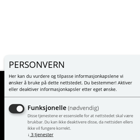
PERSONVERN
Her kan du vurdere og tilpasse informasjonkapslene vi
ønsker å bruke på dette nettstedet. Du bestemmer! Aktiver
eller deaktiver informasjonkapsler etter eget ønske.
MINE SIDER
LOGG INN
Funksjonelle
(nødvendig)
NY KUNDE
Disse tjenestene er essensielle for at nettstedet skal være
VILKÅR
brukbar. Du kan ikke deaktivere disse, da nettsiden ellers
PERSONVERNERKLÆRING
ikke vil fungere korrekt.
ADMINISTRER COOKIES
↓
3
tjenester