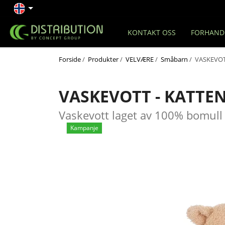
KONTAKT OSS
FORHAND
Forside
/
Produkter
/
VELVÆRE
/
Småbarn
/ VASKEVOT
VASKEVOTT - KATTEN
Vaskevott laget av 100% bomull
Kampanje