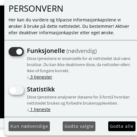
PERSONVERN
Her kan du vurdere og tilpasse informasjonkapslene vi
MINE SIDER
ønsker å bruke på dette nettstedet. Du bestemmer! Aktiver
eller deaktiver informasjonkapsler etter eget ønske.
LOGG INN
NY KUNDE
Funksjonelle
(nødvendig)
VILKÅR
Disse tjenestene er essensielle for at nettstedet skal være
PERSONVERNERKLÆRING
brukbar. Du kan ikke deaktivere disse, da nettsiden ellers
ADMINISTRER COOKIES
ikke vil fungere korrekt.
↓
3
tjenester
Statistikk
Disse tjenestene analyserer dataene for å forstå hvordan
© 2
nettstedet brukes og forbedre brukeropplevelsen.
↓
1
tjeneste
Kun nødvendige
Godta valgte
Godta alle