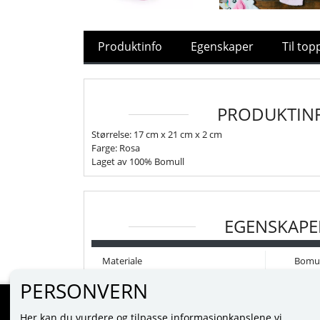
Produktinfo
Egenskaper
Til to
PRODUKTIN
Størrelse: 17 cm x 21 cm x 2 cm
Farge: Rosa
Laget av 100% Bomull
EGENSKAPE
Materiale
Bomul
PERSONVERN
Her kan du vurdere og tilpasse informasjonkapslene vi