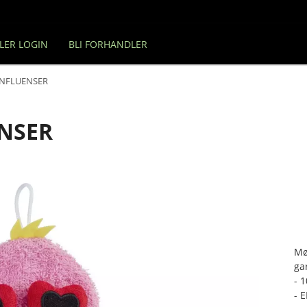
LER LOGIN
BLI FORHANDLER
INFLUENSER
ENSER
Mø
ga
- 
- E