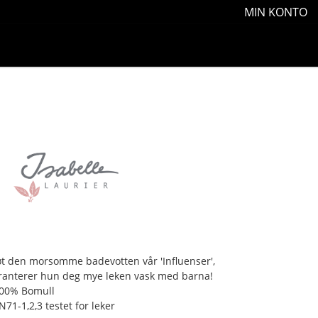
MIN KONTO
t den morsomme badevotten vår 'Influenser',
ranterer hun deg mye leken vask med barna!
100% Bomull
N71-1,2,3 testet for leker