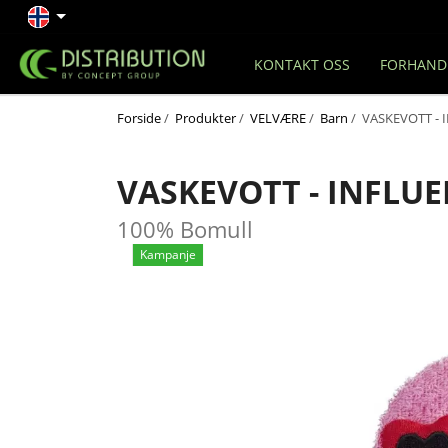
KONTAKT OSS
FORHAND
Forside
/
Produkter
/
VELVÆRE
/
Barn
/ VASKEVOTT - 
VASKEVOTT - INFLU
100% Bomull
Kampanje