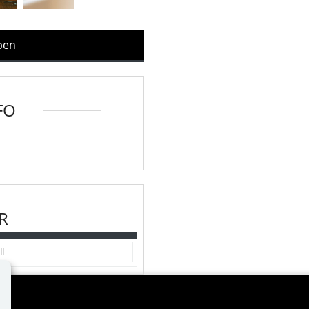
ppen
FO
R
l