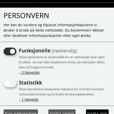
PERSONVERN
Her kan du vurdere og tilpasse informasjonkapslene vi
ønsker å bruke på dette nettstedet. Du bestemmer! Aktiver
eller deaktiver informasjonkapsler etter eget ønske.
VASKEVOTT - HAREN
Funksjonelle
(nødvendig)
ROSIE
Disse tjenestene er essensielle for at nettstedet skal være
Vaskevott laget av 100% bomull
brukbar. Du kan ikke deaktivere disse, da nettsiden ellers
ikke vil fungere korrekt.
Kampanje
↓
3
tjenester
Statistikk
Disse tjenestene analyserer dataene for å forstå hvordan
nettstedet brukes og forbedre brukeropplevelsen.
↓
1
tjeneste
Kun nødvendige
Godta valgte
Godta alle