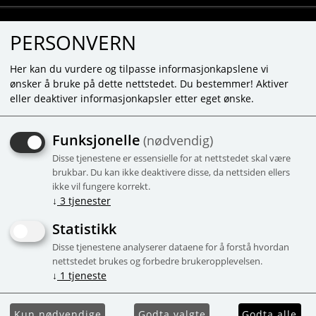
PERSONVERN
Her kan du vurdere og tilpasse informasjonkapslene vi
ønsker å bruke på dette nettstedet. Du bestemmer! Aktiver
eller deaktiver informasjonkapsler etter eget ønske.
SUPER MARIO™ PIRANHA
Funksjonelle
(nødvendig)
PLANT ESCAPE!
Disse tjenestene er essensielle for at nettstedet skal være
• Følg det som vises på terningen og flytt
brukbar. Du kan ikke deaktivere disse, da nettsiden ellers
ikke vil fungere korrekt.
figuren på spillefeltet. Den som blir spist
↓
3
tjenester
av piranha-planten, taper!
• inkl. 2 Super Mario figurer, 2 figurstativ
Statistikk
og 1 terning
Disse tjenestene analyserer dataene for å forstå hvordan
• for 2–4 spillere
nettstedet brukes og forbedre brukeropplevelsen.
↓
1
tjeneste
Kampanje
Kun nødvendige
Godta valgte
Godta alle