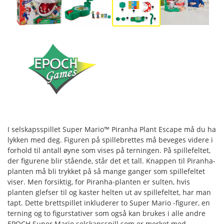
I selskapsspillet Super Mario™ Piranha Plant Escape må du ha
lykken med deg. Figuren på spillebrettes må beveges videre i
forhold til antall øyne som vises på terningen. På spillefeltet,
der figurene blir stående, står det et tall. Knappen til Piranha-
planten må bli trykket på så mange ganger som spillefeltet
viser. Men forsiktig, for Piranha-planten er sulten, hvis
planten glefser til og kaster helten ut av spillefeltet, har man
tapt. Dette brettspillet inkluderer to Super Mario -figurer, en
terning og to figurstativer som også kan brukes i alle andre
EPOCH Super Mario selskapsspill som er merket med