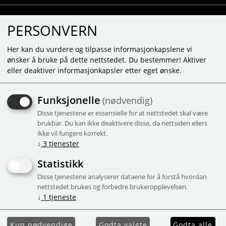
PERSONVERN
Her kan du vurdere og tilpasse informasjonkapslene vi
ønsker å bruke på dette nettstedet. Du bestemmer! Aktiver
eller deaktiver informasjonkapsler etter eget ønske.
PUZZLE NARUTO
Funksjonelle
(nødvendig)
SHIPPUDEN 1053 SUPER
Disse tjenestene er essensielle for at nettstedet skal være
SMALL PIECES
brukbar. Du kan ikke deaktivere disse, da nettsiden ellers
ikke vil fungere korrekt.
↓
3
tjenester
Kampanje
Statistikk
Disse tjenestene analyserer dataene for å forstå hvordan
nettstedet brukes og forbedre brukeropplevelsen.
↓
1
tjeneste
Kun nødvendige
Godta valgte
Godta alle