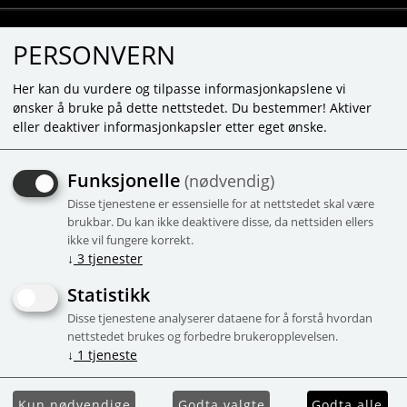
PERSONVERN
Her kan du vurdere og tilpasse informasjonkapslene vi
ønsker å bruke på dette nettstedet. Du bestemmer! Aktiver
eller deaktiver informasjonkapsler etter eget ønske.
MOMBELLA SKÅL MED
Funksjonelle
(nødvendig)
SUGEKOPP - LYS BLÅ
Disse tjenestene er essensielle for at nettstedet skal være
Lyseblå skål i silikon med sugekopp.
brukbar. Du kan ikke deaktivere disse, da nettsiden ellers
ikke vil fungere korrekt.
Kampanje
Populær
↓
3
tjenester
Statistikk
Disse tjenestene analyserer dataene for å forstå hvordan
nettstedet brukes og forbedre brukeropplevelsen.
↓
1
tjeneste
Kun nødvendige
Godta valgte
Godta alle