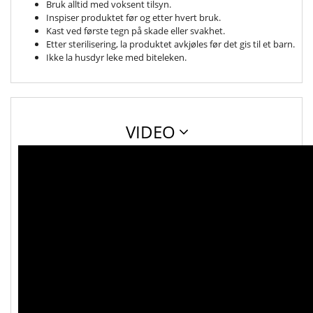
Bruk alltid med voksent tilsyn.
Inspiser produktet før og etter hvert bruk.
Kast ved første tegn på skade eller svakhet.
Etter sterilisering, la produktet avkjøles før det gis til et barn.
Ikke la husdyr leke med biteleken.
VIDEO