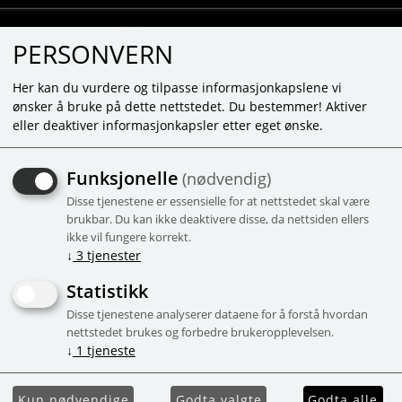
PERSONVERN
Her kan du vurdere og tilpasse informasjonkapslene vi
ønsker å bruke på dette nettstedet. Du bestemmer! Aktiver
eller deaktiver informasjonkapsler etter eget ønske.
MOMBELLA MUSHROOM -
Funksjonelle
(nødvendig)
LYS BLÅ
Disse tjenestene er essensielle for at nettstedet skal være
Den populære biteleken som gir ro til
brukbar. Du kan ikke deaktivere disse, da nettsiden ellers
ikke vil fungere korrekt.
både store og små.Fra 3+ mnd
↓
3
tjenester
Kampanje
Fokus
Populær
Statistikk
Disse tjenestene analyserer dataene for å forstå hvordan
nettstedet brukes og forbedre brukeropplevelsen.
↓
1
tjeneste
Kun nødvendige
Godta valgte
Godta alle