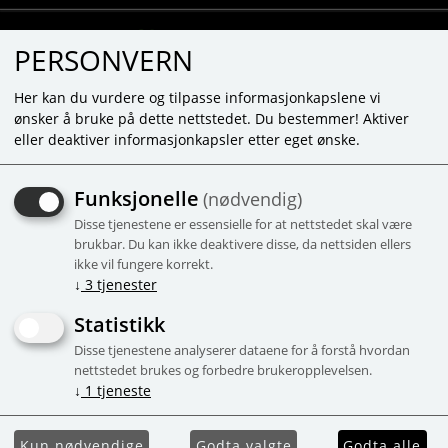
PERSONVERN
Her kan du vurdere og tilpasse informasjonkapslene vi
ønsker å bruke på dette nettstedet. Du bestemmer! Aktiver
eller deaktiver informasjonkapsler etter eget ønske.
MOMBELLA MUSHROOM -
Funksjonelle
(nødvendig)
LAVENDEL
Disse tjenestene er essensielle for at nettstedet skal være
Den populære biteleken som gir ro til
brukbar. Du kan ikke deaktivere disse, da nettsiden ellers
ikke vil fungere korrekt.
både store og små.Fra 3+ mnd
↓
3
tjenester
Kampanje
Statistikk
Disse tjenestene analyserer dataene for å forstå hvordan
nettstedet brukes og forbedre brukeropplevelsen.
↓
1
tjeneste
Kun nødvendige
Godta valgte
Godta alle