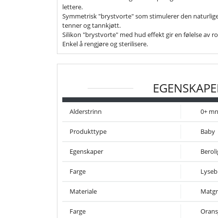
lettere.
Symmetrisk "brystvorte" som stimulerer den naturlige
tenner og tannkjøtt.
Silikon "brystvorte" med hud effekt gir en følelse av 
Enkel å rengjøre og sterilisere.
EGENSKAPE
Alderstrinn
0+ m
Produkttype
Baby
Egenskaper
Berol
Farge
Lyseb
Materiale
Matgr
Farge
Orans