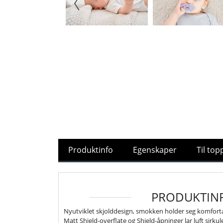
Produktinfo
Egenskaper
Til to
PRODUKTIN
Nyutviklet skjolddesign, smokken holder seg komfort
Matt Shield-overflate og Shield-åpninger lar luft sirk