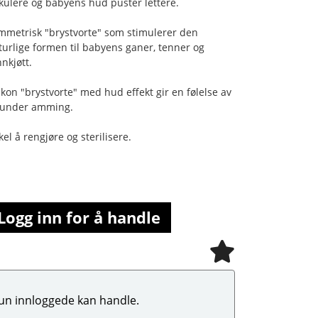
rkulere og babyens hud puster lettere.
mmetrisk "brystvorte" som stimulerer den
turlige formen til babyens ganer, tenner og
nnkjøtt.
likon "brystvorte" med hud effekt gir en følelse av
 under amming.
kel å rengjøre og sterilisere.
Logg inn for å handle
un innloggede kan handle.