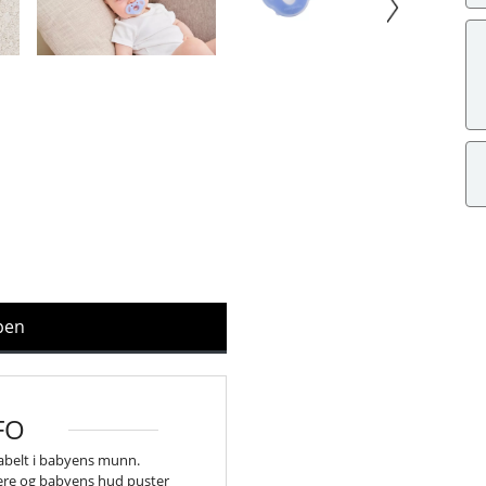
ppen
FO
abelt i babyens munn.
ulere og babyens hud puster