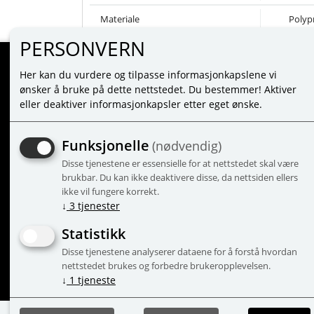
Materiale
Polyp
PERSONVERN
Her kan du vurdere og tilpasse informasjonkapslene vi
MINE SIDER
ønsker å bruke på dette nettstedet. Du bestemmer! Aktiver
eller deaktiver informasjonkapsler etter eget ønske.
LOGG INN
NY KUNDE
Funksjonelle
(nødvendig)
VILKÅR
Disse tjenestene er essensielle for at nettstedet skal være
PERSONVERNERKLÆRING
brukbar. Du kan ikke deaktivere disse, da nettsiden ellers
ADMINISTRER COOKIES
ikke vil fungere korrekt.
↓
3
tjenester
Statistikk
Disse tjenestene analyserer dataene for å forstå hvordan
© 2
nettstedet brukes og forbedre brukeropplevelsen.
↓
1
tjeneste