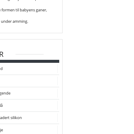
 formen til babyens ganer,
ro under amming.
R
nd
igende
lå
adert silikon
je