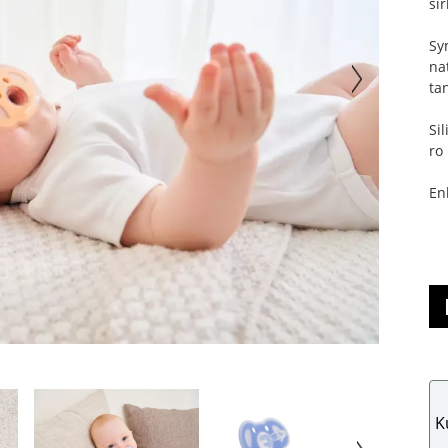
si
Sy
na
ta
Si
ro
En
K