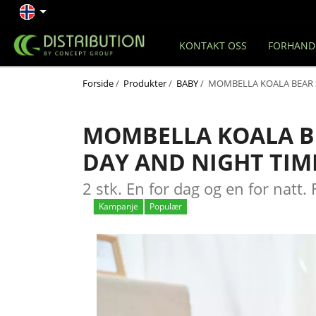
KONTAKT OSS
FORHAND
Forside
/
Produkter
/
BABY
/ MOMBELLA KOALA BEAR S
MOMBELLA KOALA BE
DAY AND NIGHT TIM
2 stk. En for dag og en for natt. 
Kampanje
Populær