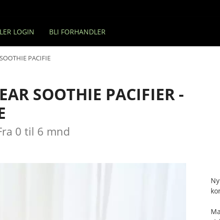
LER LOGIN
BLI FORHANDLER
OOTHIE PACIFIER - DAY AND NIGHT TIME
AR SOOTHIE PACIFIER -
E
Fra 0 til 6 mnd
Ny
ko
Ma