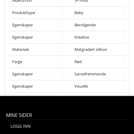
Alderstrinn
5+ mnd
Produkttype
Baby
Egenskaper
Beroligende
Egenskaper
Kreative
Materiale
Matgradert silikon
Farge
Rød
Egenskaper
Sansefremmende
Egenskaper
Visuelle
MINE SIDER
LOGG INN