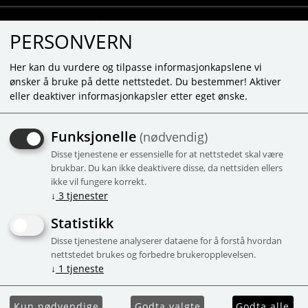
PERSONVERN
Her kan du vurdere og tilpasse informasjonkapslene vi
ønsker å bruke på dette nettstedet. Du bestemmer! Aktiver
eller deaktiver informasjonkapsler etter eget ønske.
MOMBELLA HUGGING
Funksjonelle
(nødvendig)
MONKEY BITELEKE - RØD
Disse tjenestene er essensielle for at nettstedet skal være
Søt biteleke som også griper rundt
brukbar. Du kan ikke deaktivere disse, da nettsiden ellers
ikke vil fungere korrekt.
flasker og andre leker. Fra 5+ mnd
↓
3
tjenester
Kampanje
Statistikk
Disse tjenestene analyserer dataene for å forstå hvordan
nettstedet brukes og forbedre brukeropplevelsen.
↓
1
tjeneste
Kun nødvendige
Godta valgte
Godta alle