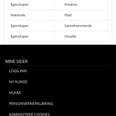
Egenskaper
Kreative
Materiale
Plast
Egenskaper
Sansefremmende
Egenskaper
Visuelle
MINE SIDER
LOGG INN
NY KUNDE
VILKÅR
PERSONVERNERKLÆRING
ADMINISTRER COOKIES