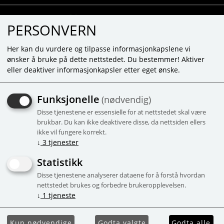
PERSONVERN
Her kan du vurdere og tilpasse informasjonkapslene vi
ønsker å bruke på dette nettstedet. Du bestemmer! Aktiver
eller deaktiver informasjonkapsler etter eget ønske.
MOLTO - GARASJE MED
Funksjonelle
(nødvendig)
BILBANE, 3X LOOP, 2
Disse tjenestene er essensielle for at nettstedet skal være
PULLBACK BILER
brukbar. Du kan ikke deaktivere disse, da nettsiden ellers
ikke vil fungere korrekt.
↓
3
tjenester
Kampanje
Statistikk
Disse tjenestene analyserer dataene for å forstå hvordan
nettstedet brukes og forbedre brukeropplevelsen.
↓
1
tjeneste
Kun nødvendige
Godta valgte
Godta alle