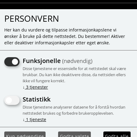
PERSONVERN
Her kan du vurdere og tilpasse informasjonkapslene vi
ønsker å bruke på dette nettstedet. Du bestemmer! Aktiver
eller deaktiver informasjonkapsler etter eget ønske.
KOMPRIMERT HÅNDDUK -
Funksjonelle
(nødvendig)
HVALEN WALLY
Disse tjenestene er essensielle for at nettstedet skal være
Laget av 100% organisk bomull
brukbar. Du kan ikke deaktivere disse, da nettsiden ellers
ikke vil fungere korrekt.
Kampanje
↓
3
tjenester
Statistikk
Disse tjenestene analyserer dataene for å forstå hvordan
nettstedet brukes og forbedre brukeropplevelsen.
↓
1
tjeneste
Kun nødvendige
Godta valgte
Godta alle