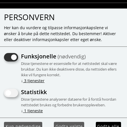
PERSONVERN
Her kan du vurdere og tilpasse informasjonkapslene vi
ønsker å bruke på dette nettstedet. Du bestemmer! Aktiver
eller deaktiver informasjonkapsler etter eget ønske.
KUNNE IKKE FINNE PRODUKTET
Funksjonelle
(nødvendig)
Forside
Disse tjenestene er essensielle for at nettstedet skal være
brukbar. Du kan ikke deaktivere disse, da nettsiden ellers
ikke vil fungere korrekt.
↓
3
tjenester
Statistikk
Disse tjenestene analyserer dataene for å forstå hvordan
nettstedet brukes og forbedre brukeropplevelsen.
↓
1
tjeneste
Kun nødvendige
Godta valgte
Godta alle