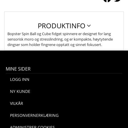
PRODUKTINFO
Bopster Spin Ball og Cube fidget spinnere er designet for lang
sensorisk moro og stresslindring, og er kompakte, høytytende
dingser som holder fingrene opptatt og sinnet fokusert.
MINE SIDER
LOGG INN
NY KUNDE
VILKÅR
PERSONVERNERKLÆRING
ADMINISTRER COOKIES