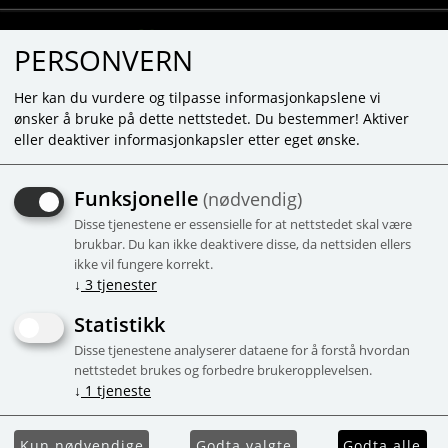
PERSONVERN
Her kan du vurdere og tilpasse informasjonkapslene vi
ønsker å bruke på dette nettstedet. Du bestemmer! Aktiver
eller deaktiver informasjonkapsler etter eget ønske.
BOPSTER FIDGET KUBE
Funksjonelle
(nødvendig)
SPINNER - FLERFARGET
Disse tjenestene er essensielle for at nettstedet skal være
METALLISK
brukbar. Du kan ikke deaktivere disse, da nettsiden ellers
ikke vil fungere korrekt.
Høykvalitets spinner - 2,5 x 2,8 cm på
↓
3
tjenester
hele 94 gram.
Statistikk
Kampanje
Fokus
Disse tjenestene analyserer dataene for å forstå hvordan
nettstedet brukes og forbedre brukeropplevelsen.
↓
1
tjeneste
Kun nødvendige
Godta valgte
Godta alle