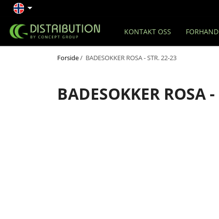
KONTAKT OSS
FORHAND
Forside
/ BADESOKKER ROSA - STR. 22-23
BADESOKKER ROSA - S