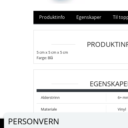
Produktinfo
Egenskaper
Til to
PRODUKTIN
5 cm x 5 cm x 5 cm
Farge: Blå
EGENSKAPE
Alderstrinn
6+ m
Materiale
Vinyl
PERSONVERN