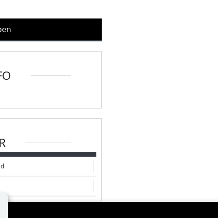
ppen
FO
R
nd