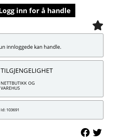
Logg inn for å handle
un innloggede kan handle.
TILGJENGELIGHET
NETTBUTIKK OG
VAREHUS
Id: 103691