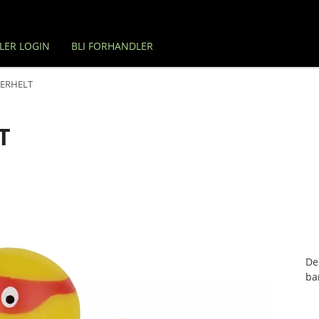
LER LOGIN
BLI FORHANDLER
ERHELT
T
De
ba