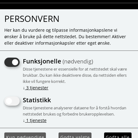
PERSONVERN
Her kan du vurdere og tilpasse informasjonkapslene vi
ønsker å bruke på dette nettstedet. Du bestemmer! Aktiver
eller deaktiver informasjonkapsler etter eget ønske.
AQUABEADS NAIL STUDIO
Funksjonelle
(nødvendig)
BARBIE REFILL KIT
Disse tjenestene er essensielle for at nettstedet skal være
brukbar. Du kan ikke deaktivere disse, da nettsiden ellers
Kampanje
ikke vil fungere korrekt.
↓
3
tjenester
Statistikk
Disse tjenestene analyserer dataene for å forstå hvordan
nettstedet brukes og forbedre brukeropplevelsen.
↓
1
tjeneste
Kun nødvendige
Godta valgte
Godta alle